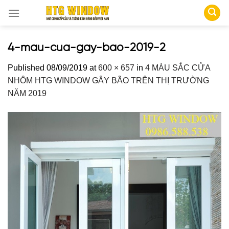
Skip
to
content
4-mau-cua-gay-bao-2019-2
Published
08/09/2019
at
600 × 657
in
4 MÀU SẮC CỬA
NHÔM HTG WINDOW GÂY BÃO TRÊN THỊ TRƯỜNG
NĂM 2019