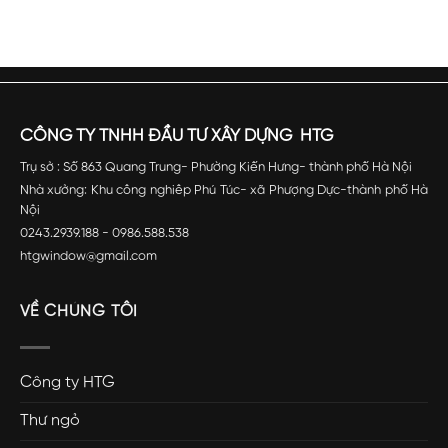
CÔNG TY TNHH ĐẦU TƯ XÂY DỰNG HTG
Trụ sở : Số 863 Quang Trung- Phường Kiến Hưng- thành phố Hà Nội
Nhà xưởng: Khu công nghiêp Phú Túc- xã Phượng Dực-thành phố Hà
Nội
0243.2939.188 - 0986.588.538
htgwindow@gmail.com
VỀ CHÚNG TÔI
Công ty HTG
Thư ngỏ