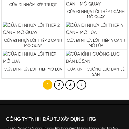
CỬA ĐI NHÔM XẾP TRƯỢT
CỬA ĐI NHỰA LÕI THÉP 1 CÁNH
MỞ QUAY
CỬA ĐI NHỰA LÕI THÉP 2 CÁNH
CỬA ĐI NHỰA LÕI THÉP 4 CÁNH
MỞ QUAY
MỞ LÙA
CỬA KÍNH CƯỜNG LỰC BẢN LỀ
CỬA ĐI NHỰA LÕI THÉP MỞ LÙA
SÀN
1
2
3
CÔNG TY TNHH ĐẦU TƯ XÂY DỰNG HTG
Trụ sở : Số 863 Quang Trung- Phường Kiến Hưng- thành phố Hà Nội