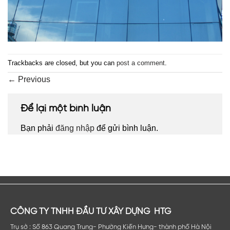
Trackbacks are closed, but you can
post a comment
.
←
Previous
Để lại một bình luận
Bạn phải
đăng nhập
để gửi bình luận.
CÔNG TY TNHH ĐẦU TƯ XÂY DỰNG HTG
Trụ sở : Số 863 Quang Trung- Phường Kiến Hưng- thành phố Hà Nội