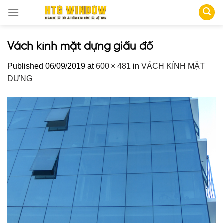
Skip
to
content
Vách kính mặt dựng giấu đố
Published
06/09/2019
at
600 × 481
in
VÁCH KÍNH MẶT
DỰNG