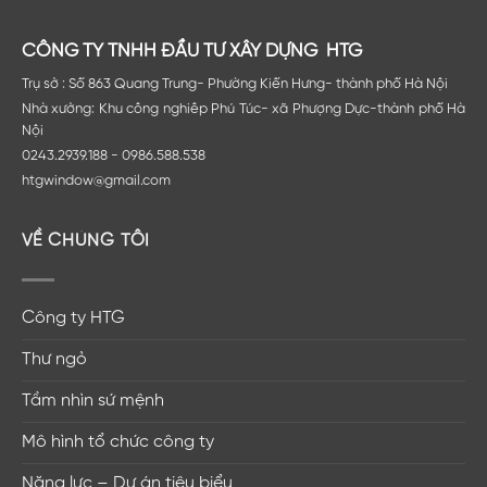
CÔNG TY TNHH ĐẦU TƯ XÂY DỰNG HTG
Trụ sở : Số 863 Quang Trung- Phường Kiến Hưng- thành phố Hà Nội
Nhà xưởng: Khu công nghiêp Phú Túc- xã Phượng Dực-thành phố Hà
Nội
0243.2939.188 - 0986.588.538
htgwindow@gmail.com
VỀ CHÚNG TÔI
Công ty HTG
Thư ngỏ
Tầm nhìn sứ mệnh
Mô hình tổ chức công ty
Năng lực – Dự án tiêu biểu