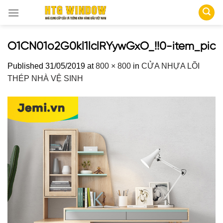
Skip
to
content
O1CN01o2G0kl1lclRYywGxO_!!0-item_pic
Published
31/05/2019
at
800 × 800
in
CỬA NHỰA LÕI
THÉP NHÀ VỆ SINH