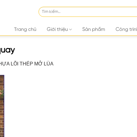
Tìm
kiếm:
Trang chủ
Giới thiệu
Sản phẩm
Công trìn
quay
HỰA LÕI THÉP MỞ LÙA