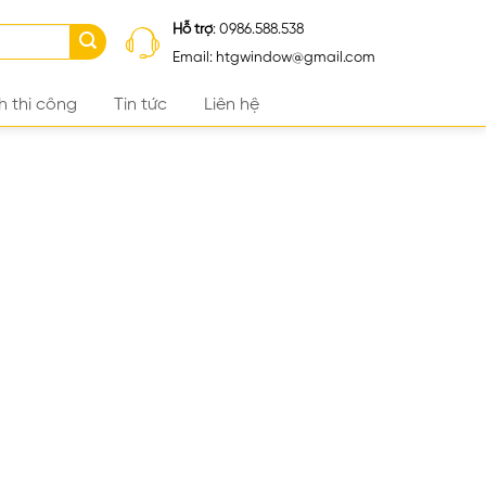
Hỗ trợ
: 0986.588.538
Email: htgwindow@gmail.com
h thi công
Tin tức
Liên hệ