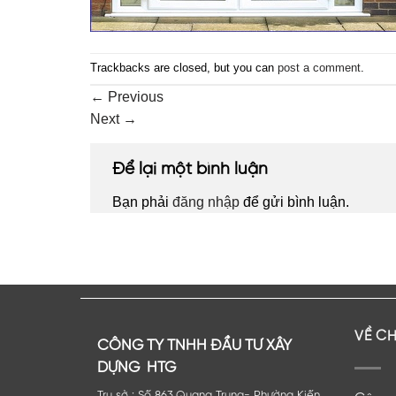
Trackbacks are closed, but you can
post a comment
.
←
Previous
Next
→
Để lại một bình luận
Bạn phải
đăng nhập
để gửi bình luận.
VỀ C
CÔNG TY TNHH ĐẦU TƯ XÂY
DỰNG HTG
Trụ sở : Số 863 Quang Trung- Phường Kiến