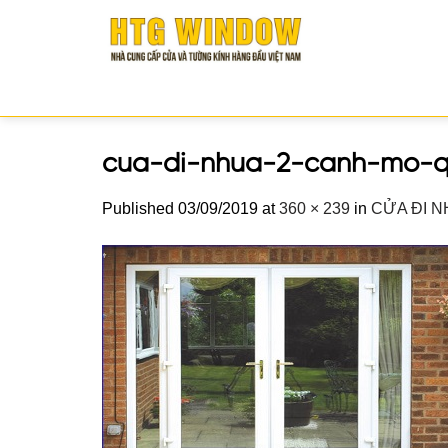
Skip
to
content
cua-di-nhua-2-canh-mo-
Published
03/09/2019
at
360 × 239
in
CỬA ĐI N