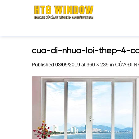
Skip
to
content
cua-di-nhua-loi-thep-4-c
Published
03/09/2019
at
360 × 239
in
CỬA ĐI N