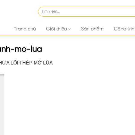
Tìm
kiếm:
Trang chủ
Giới thiệu
Sản phẩm
Công trìn
anh-mo-lua
HỰA LÕI THÉP MỞ LÙA