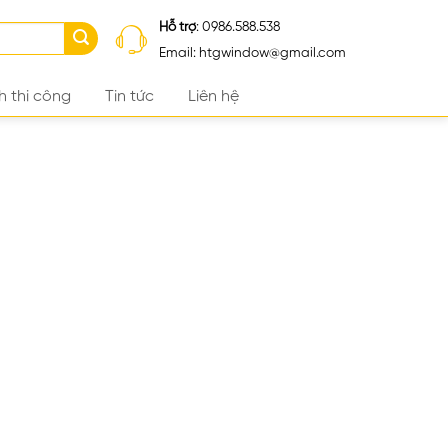
Hỗ trợ
: 0986.588.538
Email: htgwindow@gmail.com
h thi công
Tin tức
Liên hệ