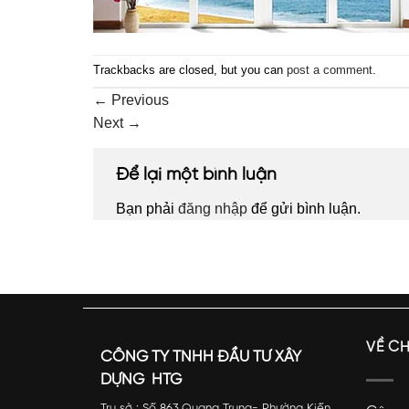
Trackbacks are closed, but you can
post a comment
.
←
Previous
Next
→
Để lại một bình luận
Bạn phải
đăng nhập
để gửi bình luận.
VỀ C
CÔNG TY TNHH ĐẦU TƯ XÂY
DỰNG HTG
Trụ sở : Số 863 Quang Trung- Phường Kiến