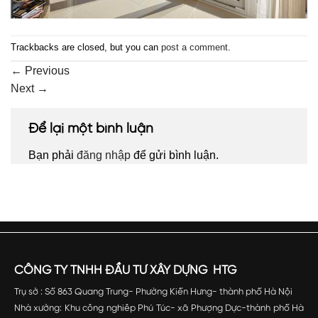
Trackbacks are closed, but you can
post a comment
.
←
Previous
Next
→
Để lại một bình luận
Bạn phải
đăng nhập
để gửi bình luận.
CÔNG TY TNHH ĐẦU TƯ XÂY DỰNG HTG
Trụ sở : Số 863 Quang Trung- Phường Kiến Hưng- thành phố Hà Nội
Nhà xưởng: Khu công nghiêp Phú Túc- xã Phượng Dực-thành phố Hà