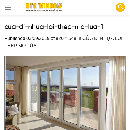
Skip
to
content
cua-di-nhua-loi-thep-mo-lua-1
Published
03/09/2019
at
820 × 548
in
CỬA ĐI NHỰA LÕI
THÉP MỞ LÙA