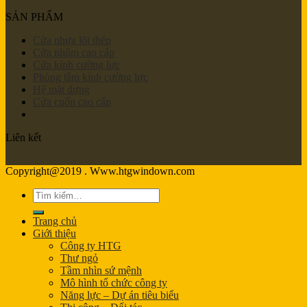
SẢN PHẨM
Cửa nhựa lõi thép
Cửa nhôm cao cấp
Cửa kính cường lực
Phòng tắm kính cường lực
Hệ mặt dựng
Cửa cuốn cao cấp
Liên kết
Copyright@2019 . Www.htgwindown.com
Tìm
kiếm:
Trang chủ
Giới thiệu
Công ty HTG
Thư ngỏ
Tầm nhìn sứ mệnh
Mô hình tổ chức công ty
Năng lực – Dự án tiêu biểu