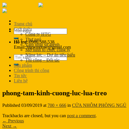
Skip
to
content
Trang chủ
Giới thiệu
Tìm
Công ty HTG
kiếm:
Thư ngỏ
Hỗ trợ
: 0986.588.538
Tầm nhìn sứ mệnh
Email: htgwindow@gmail.com
Mô hình tổ chức công ty
Năng lực – Dự án tiêu biểu
Tìm
Thi công – Đối tác
kiếm:
Sản phẩm
Công trình thi công
Tin tức
Liên hệ
phong-tam-kinh-cuong-luc-lua-treo
Published
03/09/2019
at
700 × 666
in
CỬA NHÔM PHÒNG NGỦ
Trackbacks are closed, but you can
post a comment
.
←
Previous
Next
→