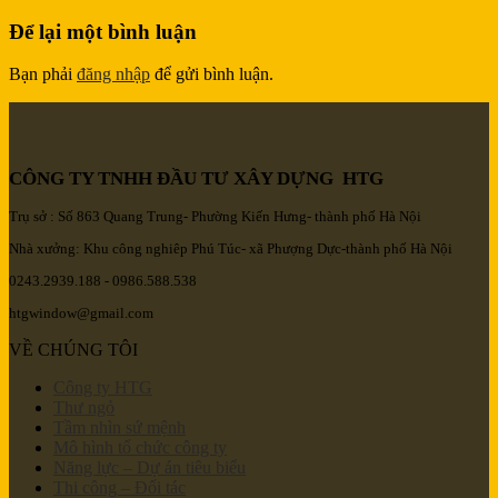
Để lại một bình luận
Bạn phải
đăng nhập
để gửi bình luận.
CÔNG TY TNHH ĐẦU TƯ XÂY DỰNG HTG
Trụ sở : Số 863 Quang Trung- Phường Kiến Hưng- thành phố Hà Nội
Nhà xưởng: Khu công nghiêp Phú Túc- xã Phượng Dực-thành phố Hà Nội
0243.2939.188 - 0986.588.538
htgwindow@gmail.com
VỀ CHÚNG TÔI
Công ty HTG
Thư ngỏ
Tầm nhìn sứ mệnh
Mô hình tổ chức công ty
Năng lực – Dự án tiêu biểu
Thi công – Đối tác