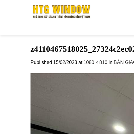
Skip
to
content
z4110467518025_27324c2ec0
Published
15/02/2023
at
1080 × 810
in
BÀN GIA