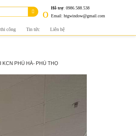
Hỗ trợ
: 0986.588.538
Email: htgwindow@gmail.com
 thi công
Tin tức
Liên hệ
 KCN PHÚ HÀ- PHÚ THỌ