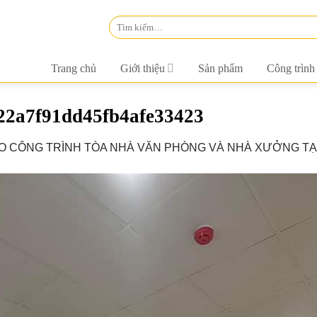
Tìm
kiếm:
Trang chủ
Giới thiệu
Sản phẩm
Công trình
22a7f91dd45fb4afe33423
O CÔNG TRÌNH TÒA NHÀ VĂN PHÒNG VÀ NHÀ XƯỞNG TẠI