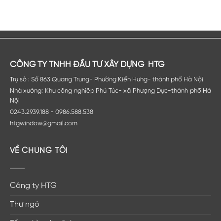
CÔNG TY TNHH ĐẦU TƯ XÂY DỰNG HTG
Trụ sở : Số 863 Quang Trung- Phường Kiến Hưng- thành phố Hà Nội
Nhà xưởng: Khu công nghiêp Phú Túc- xã Phượng Dực-thành phố Hà
Nội
0243.2939.188 - 0986.588.538
htgwindow@gmail.com
VỀ CHÚNG TÔI
Công ty HTG
Thư ngỏ