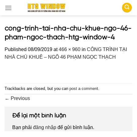
Skip
to
content
cong-trinh-tai-nha-chu-khue-ngo-46-
pham-ngoc-thach-htg-window-4
Published
08/09/2019
at
466 × 960
in
CÔNG TRÌNH TẠI
NHÀ CHÚ KHUÊ – NGÕ 46 PHẠM NGỌC THẠCH
Trackbacks are closed, but you can
post a comment
.
←
Previous
Để lại một bình luận
Bạn phải
đăng nhập
để gửi bình luận.