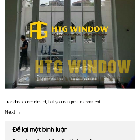
Trackbacks are closed, but you can
post a comment
.
Next
→
Để lại một bình luận