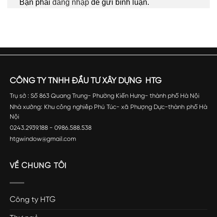
Bạn phải
đăng nhập
để gửi bình luận.
CÔNG TY TNHH ĐẦU TƯ XÂY DỰNG HTG
Trụ sở : Số 863 Quang Trung- Phường Kiến Hưng- thành phố Hà Nội
Nhà xưởng: Khu công nghiêp Phú Túc- xã Phượng Dực-thành phố Hà
Nội
0243.2939.188 - 0986.588.538
htgwindow@gmail.com
VỀ CHÚNG TÔI
Công ty HTG