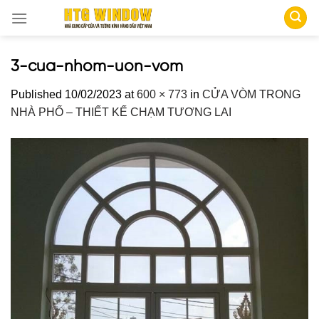
Skip
to
content
3-cua-nhom-uon-vom
Published
10/02/2023
at
600 × 773
in
CỬA VÒM TRONG
NHÀ PHỐ – THIẾT KẾ CHẠM TƯƠNG LAI