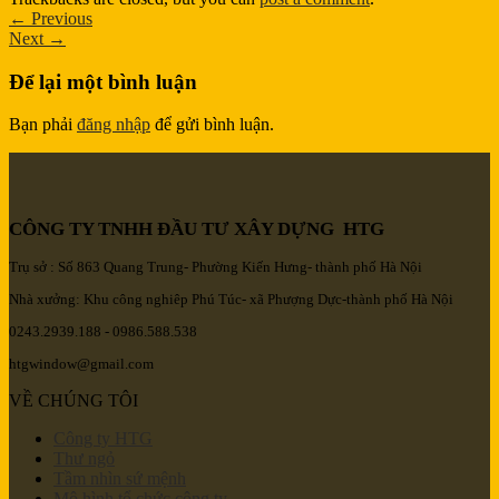
←
Previous
Next
→
Để lại một bình luận
Bạn phải
đăng nhập
để gửi bình luận.
CÔNG TY TNHH ĐẦU TƯ XÂY DỰNG HTG
Trụ sở : Số 863 Quang Trung- Phường Kiến Hưng- thành phố Hà Nội
Nhà xưởng: Khu công nghiêp Phú Túc- xã Phượng Dực-thành phố Hà Nội
0243.2939.188 - 0986.588.538
htgwindow@gmail.com
VỀ CHÚNG TÔI
Công ty HTG
Thư ngỏ
Tầm nhìn sứ mệnh
Mô hình tổ chức công ty