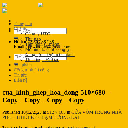
Skip
to
content
Trang chủ
Giới thiệu
Tìm
Công ty HTG
kiếm:
Thư ngỏ
Hỗ trợ
: 0986.588.538
Tầm nhìn sứ mệnh
Email: htgwindow@gmail.com
Mô hình tổ chức công ty
Năng lực – Dự án tiêu biểu
Tìm
Thi công – Đối tác
kiếm:
Sản phẩm
Công trình thi công
Tin tức
Liên hệ
cua_kinh_ghep_hoa_dong-510×680 –
Copy – Copy – Copy – Copy
Published
10/02/2023
at
512 × 688
in
CỬA VÒM TRONG NHÀ
PHỐ – THIẾT KẾ CHẠM TƯƠNG LAI
Trackbacks are closed, but you can
post a comment
.