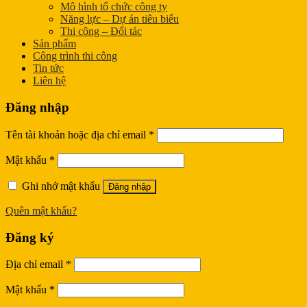
Mô hình tổ chức công ty
Năng lực – Dự án tiêu biểu
Thi công – Đối tác
Sản phẩm
Công trình thi công
Tin tức
Liên hệ
Đăng nhập
Tên tài khoản hoặc địa chỉ email
*
Mật khẩu
*
Ghi nhớ mật khẩu
Đăng nhập
Quên mật khẩu?
Đăng ký
Địa chỉ email
*
Mật khẩu
*