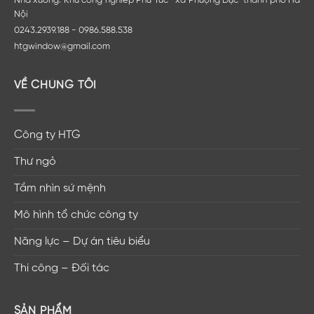
Nhà xưởng: Khu công nghiêp Phú Túc- xã Phượng Dực-thành phố Hà
Nội
0243.2939.188 - 0986.588.538
htgwindow@gmail.com
VỀ CHÚNG TÔI
Công ty HTG
Thư ngỏ
Tầm nhìn sứ mệnh
Mô hình tổ chức công ty
Năng lực – Dự án tiêu biểu
Thi công – Đối tác
SẢN PHẨM