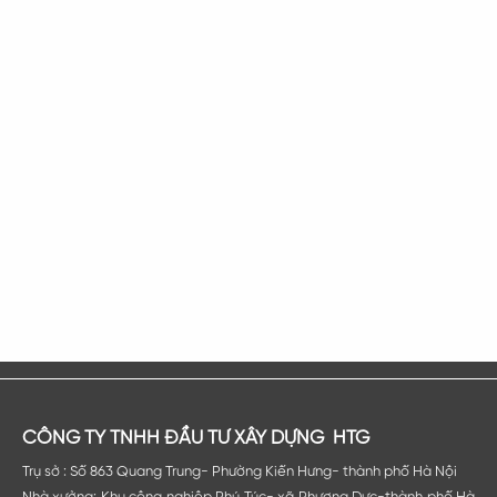
Tòa nhà văn phòng tại Tân Triều- Hà Nội
TG WINDOW đã ký kết hợp đồng với gia đình anh chị...
CÔNG TY TNHH ĐẦU TƯ XÂY DỰNG HTG
Trụ sở : Số 863 Quang Trung- Phường Kiến Hưng- thành phố Hà Nội