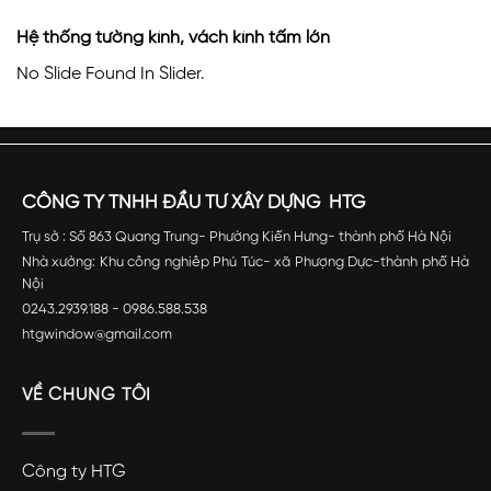
Hệ thống tường kính, vách kính tấm lớn
No Slide Found In Slider.
CÔNG TY TNHH ĐẦU TƯ XÂY DỰNG HTG
Trụ sở : Số 863 Quang Trung- Phường Kiến Hưng- thành phố Hà Nội
Nhà xưởng: Khu công nghiêp Phú Túc- xã Phượng Dực-thành phố Hà
Nội
0243.2939.188 - 0986.588.538
htgwindow@gmail.com
VỀ CHÚNG TÔI
Công ty HTG