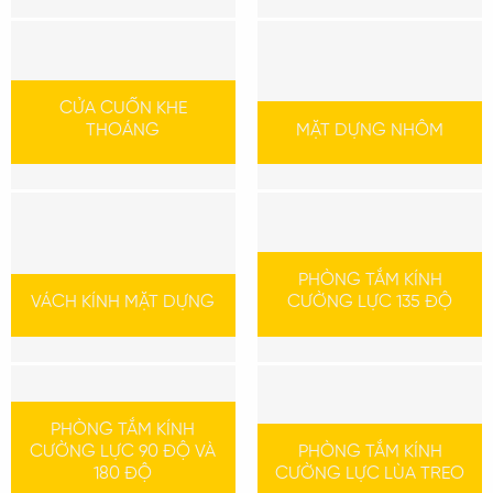
CỬA CUỐN KHE
THOÁNG
MẶT DỰNG NHÔM
PHÒNG TẮM KÍNH
VÁCH KÍNH MẶT DỰNG
CƯỜNG LỰC 135 ĐỘ
PHÒNG TẮM KÍNH
CƯỜNG LỰC 90 ĐỘ VÀ
PHÒNG TẮM KÍNH
180 ĐỘ
CƯỜNG LỰC LÙA TREO