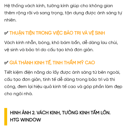
Hệ thống vách kính, tường kính giúp cho không gian
thêm rộng rãi và sang trọng, tận dụng được ánh sáng tự
nhiên.
✅
THUẬN TIỆN TRONG VIỆC BẢO TRÌ VÀ VỆ SINH
Vách kính nhẵn, bóng, khó bám bẩn, dễ dàng lau chùi,
vệ sinh và bảo trì do cấu tạo khá đơn giản.
✅
GIÁ THÀNH KINH TẾ, TÍNH THẨM MỸ CAO
Tiết kiệm điện năng do lấy được ánh sáng từ bên ngoài,
cấu tạo đơn giản, tinh tế dễ dàng trong bảo trì và thi
công, đem lại hiệu quả kinh tế cao và góp phần làm đẹp
cho ngôi nhà.
HÌNH ẢNH 2. VÁCH KÍNH, TƯỜNG KÍNH TẤM LỚN.
HTG WINDOW