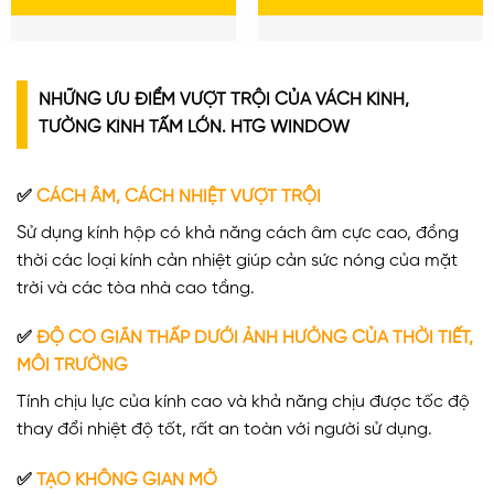
NHỮNG ƯU ĐIỂM VƯỢT TRỘI CỦA VÁCH KÍNH,
TƯỜNG KÍNH TẤM LỚN. HTG WINDOW
✅
CÁCH ÂM, CÁCH NHIỆT VƯỢT TRỘI
Sử dụng kính hộp có khả năng cách âm cực cao, đồng
thời các loại kính cản nhiệt giúp cản sức nóng của mặt
trời và các tòa nhà cao tầng.
✅
ĐỘ CO GIÃN THẤP DƯỚI ẢNH HƯỞNG CỦA THỜI TIẾT,
MÔI TRƯỜNG
Tính chịu lực của kính cao và khả năng chịu được tốc độ
thay đổi nhiệt độ tốt, rất an toàn với người sử dụng.
✅
TẠO KHÔNG GIAN MỞ