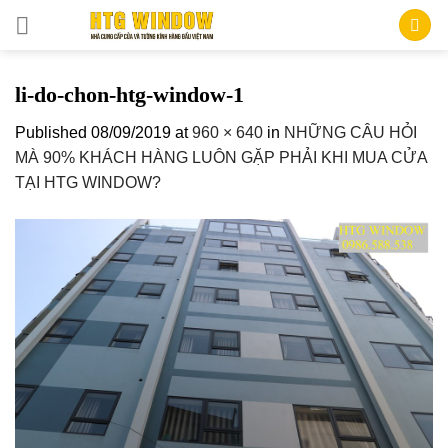
Skip
to
content
li-do-chon-htg-window-1
Published
08/09/2019
at
960 × 640
in
NHỮNG CÂU HỎI
MÀ 90% KHÁCH HÀNG LUÔN GẶP PHẢI KHI MUA CỬA
TẠI HTG WINDOW?