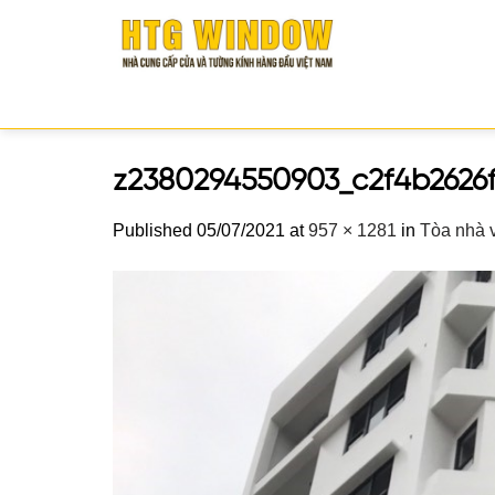
Skip
to
content
z2380294550903_c2f4b2626
Published
05/07/2021
at
957 × 1281
in
Tòa nhà v