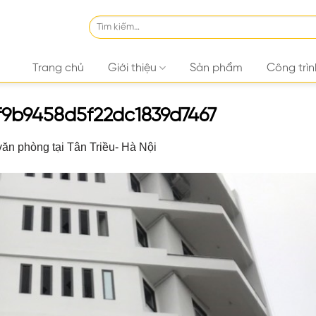
Tìm
kiếm:
Trang chủ
Giới thiệu
Sản phẩm
Công trìn
f9b9458d5f22dc1839d7467
ăn phòng tại Tân Triều- Hà Nội