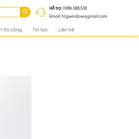
Hỗ trợ
: 0986.588.538
Email: htgwindow@gmail.com
h thi công
Tin tức
Liên hệ