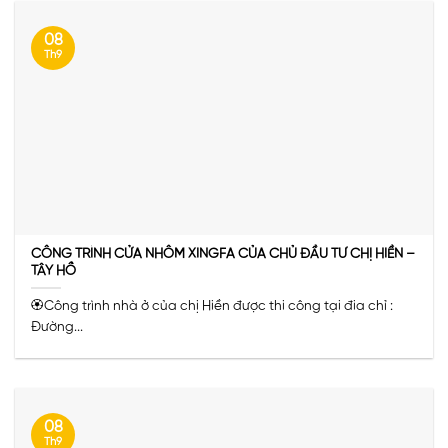
08
Th9
CÔNG TRÌNH CỬA NHÔM XINGFA CỦA CHỦ ĐẦU TƯ CHỊ HIỀN –
TÂY HỒ
🏵️Công trình nhà ở của chị Hiền được thi công tại đia chỉ :
Đường...
08
Th9