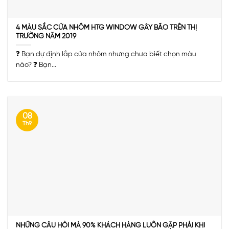
4 MÀU SẮC CỬA NHÔM HTG WINDOW GÂY BÃO TRÊN THỊ
TRƯỜNG NĂM 2019
❓ Bạn dự định lắp cửa nhôm nhưng chưa biết chọn màu
nào? ❓ Bạn...
08
Th9
NHỮNG CÂU HỎI MÀ 90% KHÁCH HÀNG LUÔN GẶP PHẢI KHI