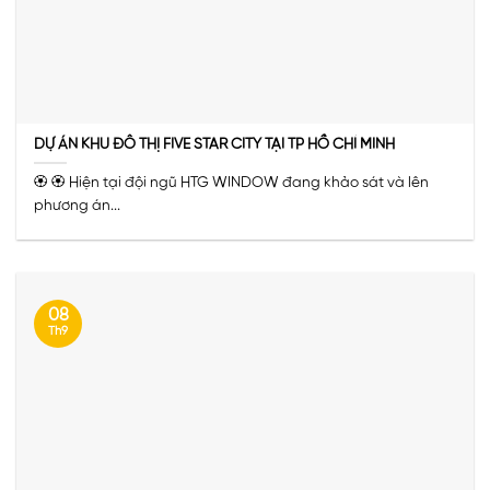
DỰ ÁN KHU ĐÔ THỊ FIVE STAR CITY TẠI TP HỒ CHÍ MINH
🏵️ 🏵️ Hiện tại đội ngũ HTG WINDOW đang khảo sát và lên
phương án...
08
Th9