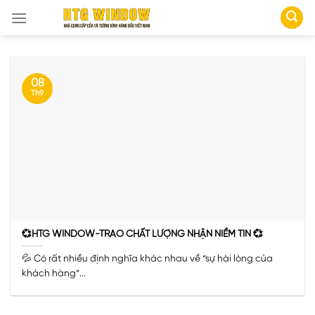
Skip
to
content
08
Th9
💞HTG WINDOW-TRAO CHẤT LƯỢNG NHẬN NIỀM TIN 💞
💦 Có rất nhiều định nghĩa khác nhau về “sự hài lòng của
khách hàng”...