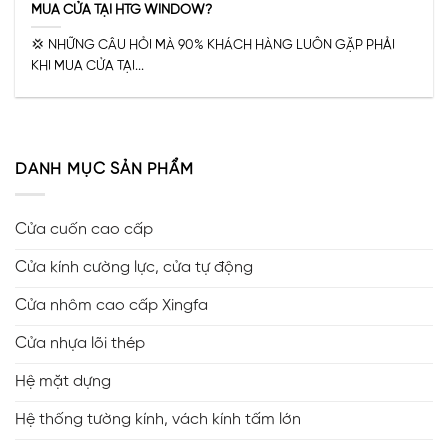
MUA CỬA TẠI HTG WINDOW?
💢 NHỮNG CÂU HỎI MÀ 90% KHÁCH HÀNG LUÔN GẶP PHẢI
KHI MUA CỬA TẠI...
DANH MỤC SẢN PHẨM
Cửa cuốn cao cấp
Cửa kính cường lực, cửa tự động
Cửa nhôm cao cấp Xingfa
Cửa nhựa lõi thép
Hệ mặt dựng
Hệ thống tường kính, vách kính tấm lớn