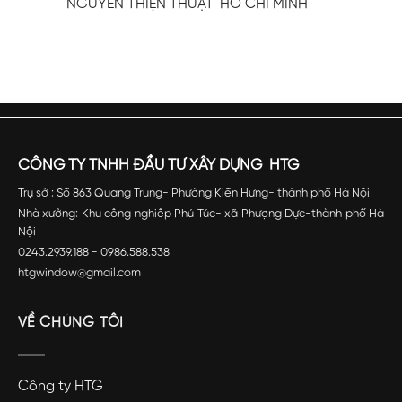
NGUYỄN THIỆN THUẬT-HỒ CHÍ MINH
TỔ
ẤM
CỦA
BẠN
CÔNG TY TNHH ĐẦU TƯ XÂY DỰNG HTG
Trụ sở : Số 863 Quang Trung- Phường Kiến Hưng- thành phố Hà Nội
Nhà xưởng: Khu công nghiêp Phú Túc- xã Phượng Dực-thành phố Hà
Nội
0243.2939.188 - 0986.588.538
htgwindow@gmail.com
VỀ CHÚNG TÔI
Công ty HTG