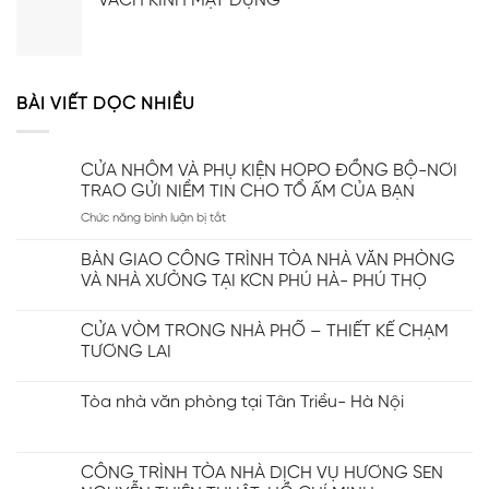
VÁCH KÍNH MẶT DỰNG
BÀI VIẾT DỌC NHIỀU
CỬA NHÔM VÀ PHỤ KIỆN HOPO ĐỒNG BỘ-NƠI
TRAO GỬI NIỀM TIN CHO TỔ ẤM CỦA BẠN
ở
Chức năng bình luận bị tắt
CỬA
NHÔM
BÀN GIAO CÔNG TRÌNH TÒA NHÀ VĂN PHÒNG
VÀ
VÀ NHÀ XƯỞNG TẠI KCN PHÚ HÀ- PHÚ THỌ
PHỤ
KIỆN
HOPO
CỬA VÒM TRONG NHÀ PHỐ – THIẾT KẾ CHẠM
ĐỒNG
TƯƠNG LAI
BỘ-
NƠI
Tòa nhà văn phòng tại Tân Triều- Hà Nội
TRAO
GỬI
NIỀM
TIN
CÔNG TRÌNH TÒA NHÀ DỊCH VỤ HƯƠNG SEN
CHO